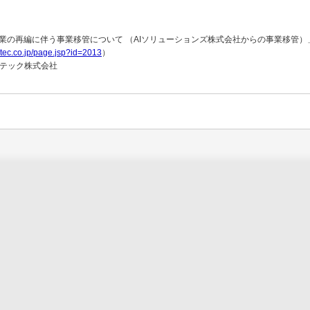
業の再編に伴う事業移管について （AIソリューションズ株式会社からの事業移管）
atec.co.jp/page.jsp?id=2013
）
東芝テック株式会社