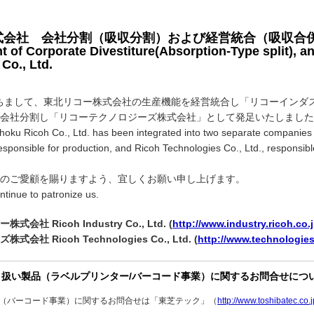
式会社 会社分割（吸収分割）および経営統合（吸収合
of Corporate Divestiture(Absorption-Type split), a
Co., Ltd.
をもちまして、東北リコー株式会社の生産機能を経営統合し「リコーインダ
会社分割し「リコーテクノロジーズ株式会社」として発足いたしました
ohoku Ricoh Co., Ltd. has been integrated into two separate companies
responsible for production, and Ricoh Technologies Co., Ltd., responsibl
のご愛顧を賜りますよう、宜しくお願い申し上げます。
ntinue to patronize us.
社 Ricoh Industry Co., Ltd. (
http://www.industry.ricoh.co.
社 Ricoh Technologies Co., Ltd. (
http://www.technologies
り扱い製品（ラベルプリンター/バーコード事業）に関するお問合せにつ
（バーコード事業）に関するお問合せは「東芝テック」（
http://www.toshibatec.co.j