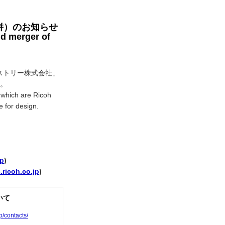
併）のお知らせ
nd merger of
ストリー株式会社」
。
 which are Ricoh
e for design.
jp
)
.ricoh.co.jp
)
いて
p/contacts/